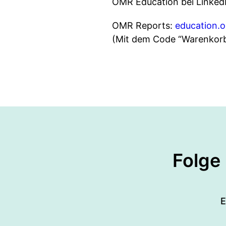
OMR Education bei Linked
OMR Reports:
education.
(Mit dem Code “Warenkorb
Folge
E