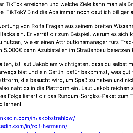
ber TikTok erreichen und welche Ziele kann man als B
bei TikTok? Sind die Ads immer noch deutlich billiger 
wortung von Rolfs Fragen aus seinem breiten Wissen
 Hacks ein. Er verrät dir zum Beispiel, warum es sich 
nutzen, wie er einen Attributionsmanager fürs Track
n 5.000€ zehn Azubistellen im Straßenbau besetzen 
lten, ist laut Jakob am wichtigsten, dass du selbst
rwegs bist und ein Gefühl dafür bekommst, was gut 
Plattform, die besucht wird, um Spaß zu haben und ni
also nahtlos in die Plattform ein. Laut Jakob reichen
iese Folge liefert dir das Rundum-Sorglos-Paket zum 
d lernen!
nkedin.com/in/jakobstrehlow/
edin.com/in/rolf-hermann/